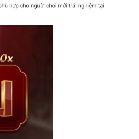
hù hợp cho người chơi mới trải nghiệm tại