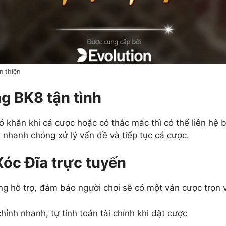
n thiện
g BK8 tận tình
hó khăn khi cá cược hoặc có thắc mắc thì có thể liên h
i nhanh chóng xử lý vấn đề và tiếp tục cá cược.
óc Đĩa trực tuyến
g hỗ trợ, đảm bảo người chơi sẽ có một ván cược trọn 
ỉnh nhanh, tự tính toán tài chính khi đặt cược