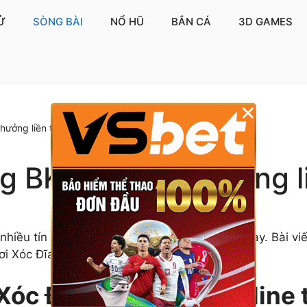
Ử
SÒNG BÀI
NỔ HŨ
BẮN CÁ
3D GAMES
×
hưởng liền tay
g BK8 – Nhận thưởng l
t nhiều tín đồ đam mê cá cược tham gia mỗi ngày. Bài v
ơi Xóc Đĩa mà tân thủ không nên bỏ lỡ!
Xóc Đĩa đổi thưởng online 