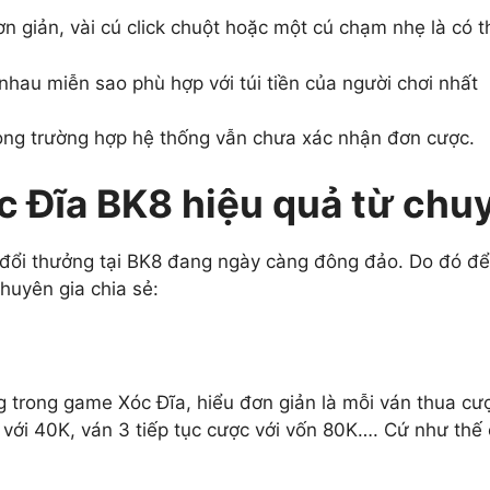
ơn giản, vài cú click chuột hoặc một cú chạm nhẹ là có 
hau miễn sao phù hợp với túi tiền của người chơi nhất
rong trường hợp hệ thống vẫn chưa xác nhận đơn cược.
c Đĩa BK8 hiệu quả từ chu
a đổi thưởng tại BK8 đang ngày càng đông đảo. Do đó để
huyên gia chia sẻ:
trong game Xóc Đĩa, hiểu đơn giản là mỗi ván thua cược
 với 40K, ván 3 tiếp tục cược với vốn 80K…. Cứ như thế 