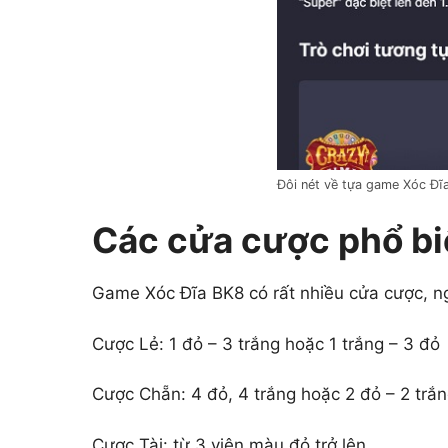
Đôi nét về tựa game Xóc Đĩa
Các cửa cược phổ bi
Game Xóc Đĩa BK8 có rất nhiều cửa cược, ng
Cược Lẻ: 1 đỏ – 3 trắng hoặc 1 trắng – 3 đỏ
Cược Chẵn: 4 đỏ, 4 trắng hoặc 2 đỏ – 2 trắ
Cược Tài: từ 3 viên màu đỏ trở lên