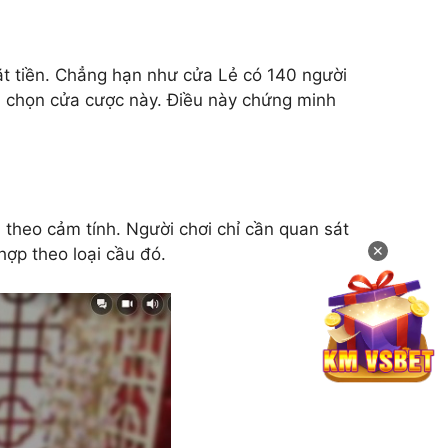
ặt tiền. Chẳng hạn như cửa Lẻ có 140 người
ựa chọn cửa cược này. Điều này chứng minh
theo cảm tính. Người chơi chỉ cần quan sát
✕
hợp theo loại cầu đó.