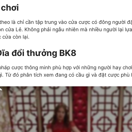
 chơi
 theo là chỉ cần tập trung vào cửa cược có đông người đ
ọn cửa Lẻ. Không phải ngẫu nhiên mà nhiều người lại l
 cửa còn lại.
Đĩa đổi thưởng BK8
háp cược thông minh phù hợp với những người hay chơi 
ì. Từ đó phân tích xem đang có cầu gì và đặt cược phù 