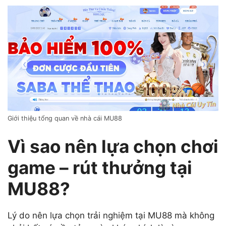
Giới thiệu tổng quan về nhà cái MU88
Vì sao nên lựa chọn chơi
game – rút thưởng tại
MU88?
Lý do nên lựa chọn trải nghiệm tại MU88 mà không