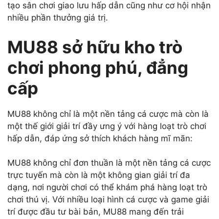
tạo sân chơi giao lưu hấp dẫn cũng như cơ hội nhận
nhiều phần thưởng giá trị.
MU88 sở hữu kho trò
chơi phong phú, đẳng
cấp
MU88 không chỉ là một nền tảng cá cược mà còn là
một thế giới giải trí đầy ưng ý với hàng loạt trò chơi
hấp dẫn, đáp ứng sở thích khách hàng mĩ mãn:
MU88 không chỉ đơn thuần là một nền tảng cá cược
trực tuyến mà còn là một không gian giải trí đa
dạng, nơi người chơi có thể khám phá hàng loạt trò
chơi thú vị. Với nhiều loại hình cá cược và game giải
trí được đầu tư bài bản, MU88 mang đến trải