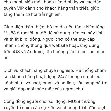
cho thành viên mới, hoàn tiền định kỳ và các đặc
quyền VIP dành cho khách hàng thân thiết, giúp
tăng thêm cơ hội trải nghiệm.
Giao diện thân thiện, hỗ trợ đa nền tảng: Nền tảng
MU88 được tối ưu để dễ sử dụng trên cả máy tính
và thiết bị di động. Người chơi có thể truy cập
nhanh chóng thông qua website hoặc ứng dụng
trên iOS và Android, tận hưởng giải trí mọi lúc, mọi
nơi.
Dịch vụ khách hàng chuyên nghiệp: Hệ thống chăm
sóc khách hàng hoạt động 24/7 thông qua nhiều
kênh như live chat, email và hotline, sẵn sàng hỗ trợ
và giải đáp mọi thắc mắc của người chơi.
Cộng đồng người chơi sôi động: MU88 thường
xuyên tổ chức các sự kiện và chương trình đặc biệt,