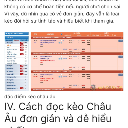
không có cơ chế hoàn tiền nếu người chơi chọn sai.
Vì vậy, dù nhìn qua có vẻ đơn giản, đây vẫn là loại
kèo đòi hỏi sự tỉnh táo và hiểu biết khi tham gia.
đặc điểm kèo châu âu
IV. Cách đọc kèo Châu
Âu đơn giản và dễ hiểu