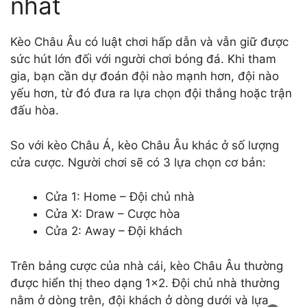
nhất
Kèo Châu Âu có luật chơi hấp dẫn và vẫn giữ được
sức hút lớn đối với người chơi bóng đá. Khi tham
gia, bạn cần dự đoán đội nào mạnh hơn, đội nào
yếu hơn, từ đó đưa ra lựa chọn đội thắng hoặc trận
đấu hòa.
So với kèo Châu Á, kèo Châu Âu khác ở số lượng
cửa cược. Người chơi sẽ có 3 lựa chọn cơ bản:
Cửa 1: Home – Đội chủ nhà
Cửa X: Draw – Cược hòa
Cửa 2: Away – Đội khách
Trên bảng cược của nhà cái, kèo Châu Âu thường
được hiển thị theo dạng 1×2. Đội chủ nhà thường
nằm ở dòng trên, đội khách ở dòng dưới và lựa