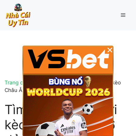
Chuyển
đến
Men
nội
dung
×
Trang chủ
-
Thủ Thuật
-
Tìm hiểu cách chơi kèo
Châu Âu 2026 đảm bảo vô mánh
Tìm hiểu cách chơi
kèo Châu Âu 2026