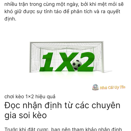
nhiều trận trong cùng một ngày, bởi khi mệt mỏi sẽ
khó giữ được sự tỉnh táo để phân tích và ra quyết
định.
chơi kèo 1×2 hiệu quả
Đọc nhận định từ các chuyên
gia soi kèo
Trước khi đặt cược, bạn nên tham khảo nhận định