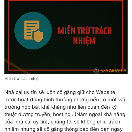
Miễn trừ trách nhiệm
Nhà cái uy tín sẽ luôn cố gắng giữ cho Website
được hoạt động bình thường nhưng nếu có một vài
trường hợp bất khả kháng như liên quan đến kỹ
thuật đường truyền, hosting…(Nằm ngoài khả năng
của nhà cái uy tín), chúng tôi sẽ không chịu trách
nhiệm nhưng sẽ cố gắng thông báo đến bạn ngay