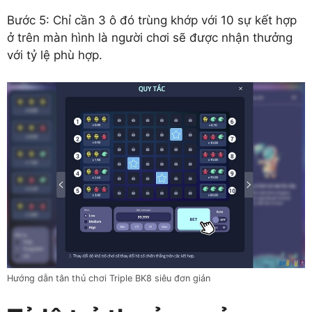
Bước 5: Chỉ cần 3 ô đó trùng khớp với 10 sự kết hợp
ở trên màn hình là người chơi sẽ được nhận thưởng
với tỷ lệ phù hợp.
Hướng dẫn tân thủ chơi Triple BK8 siêu đơn giản