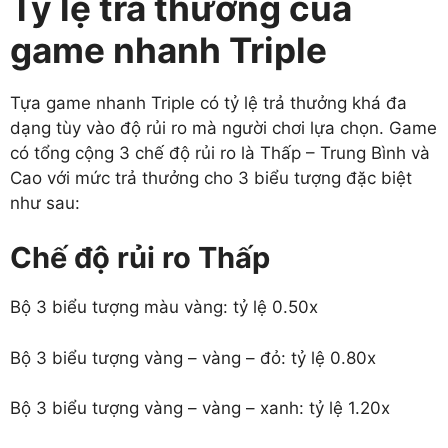
Tỷ lệ trả thưởng của
game nhanh Triple
Tựa game nhanh Triple có tỷ lệ trả thưởng khá đa
dạng tùy vào độ rủi ro mà người chơi lựa chọn. Game
có tổng cộng 3 chế độ rủi ro là Thấp – Trung Bình và
Cao với mức trả thưởng cho 3 biểu tượng đặc biệt
như sau:
Chế độ rủi ro Thấp
Bộ 3 biểu tượng màu vàng: tỷ lệ 0.50x
Bộ 3 biểu tượng vàng – vàng – đỏ: tỷ lệ 0.80x
Bộ 3 biểu tượng vàng – vàng – xanh: tỷ lệ 1.20x