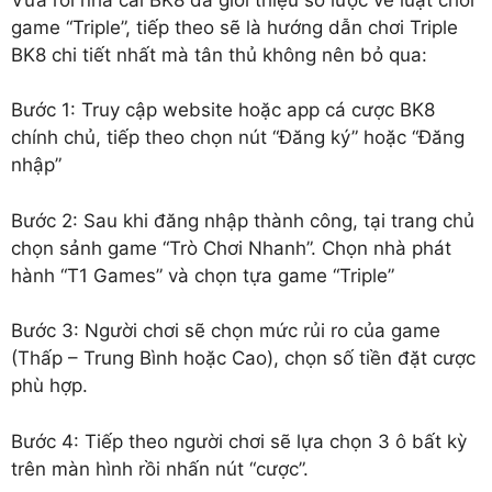
game “Triple”, tiếp theo sẽ là hướng dẫn chơi Triple
BK8 chi tiết nhất mà tân thủ không nên bỏ qua:
Bước 1: Truy cập website hoặc app cá cược BK8
chính chủ, tiếp theo chọn nút “Đăng ký” hoặc “Đăng
nhập”
Bước 2: Sau khi đăng nhập thành công, tại trang chủ
chọn sảnh game “Trò Chơi Nhanh”. Chọn nhà phát
hành “T1 Games” và chọn tựa game “Triple”
Bước 3: Người chơi sẽ chọn mức rủi ro của game
(Thấp – Trung Bình hoặc Cao), chọn số tiền đặt cược
phù hợp.
Bước 4: Tiếp theo người chơi sẽ lựa chọn 3 ô bất kỳ
trên màn hình rồi nhấn nút “cược”.