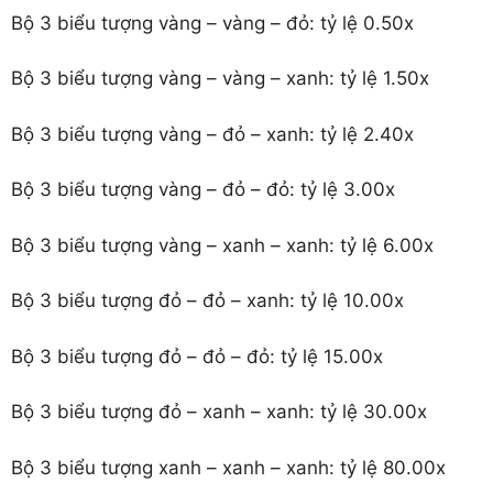
Bộ 3 biểu tượng vàng – vàng – đỏ: tỷ lệ 0.50x
Bộ 3 biểu tượng vàng – vàng – xanh: tỷ lệ 1.50x
Bộ 3 biểu tượng vàng – đỏ – xanh: tỷ lệ 2.40x
Bộ 3 biểu tượng vàng – đỏ – đỏ: tỷ lệ 3.00x
Bộ 3 biểu tượng vàng – xanh – xanh: tỷ lệ 6.00x
Bộ 3 biểu tượng đỏ – đỏ – xanh: tỷ lệ 10.00x
Bộ 3 biểu tượng đỏ – đỏ – đỏ: tỷ lệ 15.00x
Bộ 3 biểu tượng đỏ – xanh – xanh: tỷ lệ 30.00x
Bộ 3 biểu tượng xanh – xanh – xanh: tỷ lệ 80.00x