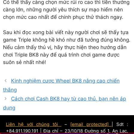
Có thể thấy càng chọn mức rủi ro cao thì tiền thưởng
càng lớn, những người yêu thích sự mạo hiểm nên
chọn mức cao nhất để chinh phục thử thách ngay.
Sau khi đọc xong bài viết này người chơi sẽ thấy tựa
game Triple không hề khó như đã tưởng đúng không.
Nếu cảm thấy thú vị, hãy thực hiện theo hướng dẫn
chơi Triple BK8 này để quá trình chơi game được
suôn sẻ nhất nhé!
Kinh nghiệm cược Wheel BK8 nâng cao chiến
thắng
Cách chơi Cash BK8 hay từ cao thủ, bạn nên áp
dụng
Liên hệ với chúng tôi
–
[email protected]
| Sdt :
+84.911.190.191 | Địa chỉ – 23/10/18 Đường số 1, An Lạc,