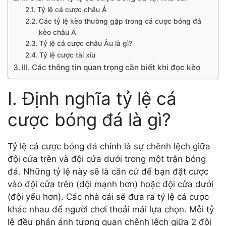
Tỷ lệ cá cược châu Á
Các tỷ lệ kèo thường gặp trong cá cược bóng đá
kèo châu Á
Tỷ lệ cá cược châu Âu là gì?
Tỷ lệ cược tài xỉu
III. Các thông tin quan trọng cần biết khi đọc kèo
I. Định nghĩa tỷ lệ cá
cược bóng đá là gì?
Tỷ lệ cá cược bóng đá chính là sự chênh lệch giữa
đội cửa trên và đội cửa dưới trong một trận bóng
đá. Những tỷ lệ này sẽ là căn cứ để bạn đặt cược
vào đội cửa trên (đội mạnh hơn) hoặc đội cửa dưới
(đội yếu hơn). Các nhà cái sẽ đưa ra tỷ lệ cá cược
khác nhau để người chơi thoải mái lựa chọn. Mỗi tỷ
lệ đều phản ánh tương quan chênh lệch giữa 2 đội