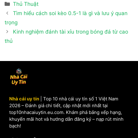
Danh
Thủ Thuật
mục
Tìm hiểu cách soi kèo 0.5-1 là gì và lưu ý quan
trọng
Kinh nghiệm đánh tài xỉu trong bóng đá từ cao
thủ
Nhà cái uy tín
| Top 10 nhà cái uy tín số 1 Việt Nam
2026 – Đánh giá chi tiết, cập nhật mới nhất tại
top10nhacaiuytin.eu.com. Khám phá bảng xếp hạng,
khuyến mãi hot và hướng dẫn đăng ký – nạp rút minh
bạch!