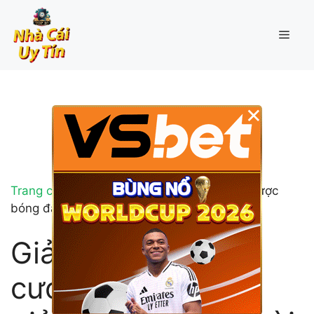
Chuyển
đến
Men
nội
dung
×
Trang chủ
-
Thủ Thuật
-
Giải thích tỷ lệ cá cược
bóng đá đơn giản dành cho người mới
Giải thích tỷ lệ cá
cược bóng đá đơn