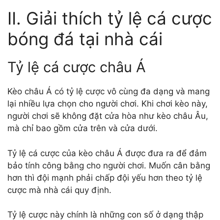
II. Giải thích tỷ lệ cá cược
bóng đá tại nhà cái
Tỷ lệ cá cược châu Á
Kèo châu Á có tỷ lệ cược vô cùng đa dạng và mang
lại nhiều lựa chọn cho người chơi. Khi chơi kèo này,
người chơi sẽ không đặt cửa hòa như kèo châu Âu,
mà chỉ bao gồm cửa trên và cửa dưới.
Tỷ lệ cá cược của kèo châu Á được đưa ra để đảm
bảo tính công bằng cho người chơi. Muốn cân bằng
hơn thì đội mạnh phải chấp đội yếu hơn theo tỷ lệ
cược mà nhà cái quy định.
Tỷ lệ cược này chính là những con số ở dạng thập