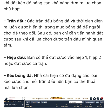
khi đặt kèo để nâng cao khả năng đưa ra lựa chọn
phù hợp:
– Trận đấu:
Các trận đấu bóng đá và thời gian diễn
ra luôn được hiển thị trong mục bóng đá để người
chơi dễ theo dõi. Sau đó, bạn chỉ cần tiến hành đặt
cược sau khi đã lựa chọn được trận đấu mình quan
tâm.
– Hiệp đấu:
Bạn có thể đặt cược vào hiệp 1, hiệp 2
hoặc đặt cược cả trận.
– Kèo bóng đá:
Nhà cái hiện có đa dạng các loại
kèo cược cho mỗi trận đấu nên bạn có thể thoải
mái lựa chọn.