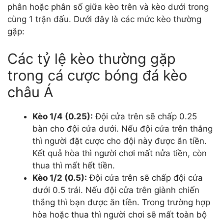
phân hoặc phân số giữa kèo trên và kèo dưới trong
cùng 1 trận đấu. Dưới đây là các mức kèo thường
gặp:
Các tỷ lệ kèo thường gặp
trong cá cược bóng đá kèo
châu Á
Kèo 1/4 (0.25):
Đội cửa trên sẽ chấp 0.25
bàn cho đội cửa dưới. Nếu đội cửa trên thắng
thì người đặt cược cho đội này được ăn tiền.
Kết quả hòa thì người chơi mất nửa tiền, còn
thua thì mất hết tiền.
Kèo 1/2 (0.5):
Đội cửa trên sẽ chấp đội cửa
dưới 0.5 trái. Nếu đội cửa trên giành chiến
thắng thì bạn được ăn tiền. Trong trường hợp
hòa hoặc thua thì người chơi sẽ mất toàn bộ