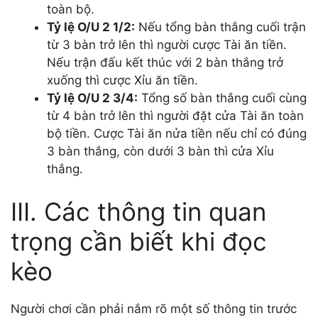
toàn bộ.
Tỷ lệ O/U 2 1/2:
Nếu tổng bàn thắng cuối trận
từ 3 bàn trở lên thì người cược Tài ăn tiền.
Nếu trận đấu kết thúc với 2 bàn thắng trở
xuống thì cược Xỉu ăn tiền.
Tỷ lệ O/U 2 3/4:
Tổng số bàn thắng cuối cùng
từ 4 bàn trở lên thì người đặt cửa Tài ăn toàn
bộ tiền. Cược Tài ăn nửa tiền nếu chỉ có đúng
3 bàn thắng, còn dưới 3 bàn thì cửa Xỉu
thắng.
III. Các thông tin quan
trọng cần biết khi đọc
kèo
Người chơi cần phải nắm rõ một số thông tin trước