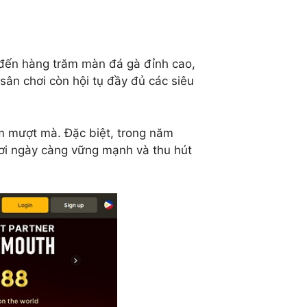
ó đến hàng trăm màn đá gà đỉnh cao,
sân chơi còn hội tụ đầy đủ các siêu
iệm mượt mà. Đặc biệt, trong năm
hơi ngày càng vững mạnh và thu hút