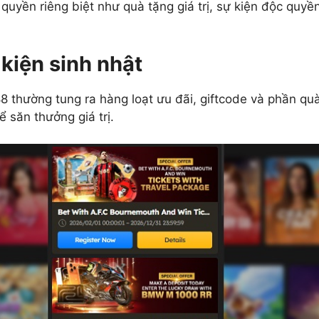
quyền riêng biệt như quà tặng giá trị, sự kiện độc quy
kiện sinh nhật
J88 thường tung ra hàng loạt ưu đãi, giftcode và phần q
ể săn thưởng giá trị.