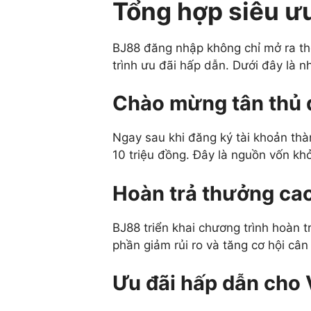
Tổng hợp siêu ưu
BJ88 đăng nhập không chỉ mở ra th
trình ưu đãi hấp dẫn. Dưới đây là 
Chào mừng tân thủ 
Ngay sau khi đăng ký tài khoản thàn
10 triệu đồng. Đây là nguồn vốn khở
Hoàn trả thưởng ca
BJ88 triển khai chương trình hoàn t
phần giảm rủi ro và tăng cơ hội cân
Ưu đãi hấp dẫn cho 