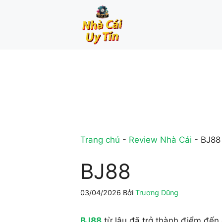
Chuyển
đến
nội
dung
Trang chủ
-
Review Nhà Cái
-
BJ88
BJ88
03/04/2026
Bởi
Trương Dũng
BJ88
từ lâu đã trở thành điểm đến g