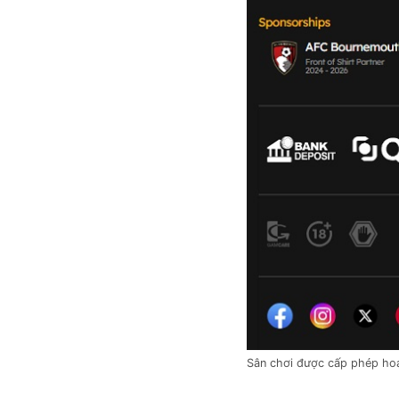
Sân chơi được cấp phép ho