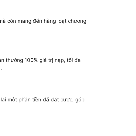
c mà còn mang đến hàng loạt chương
n thưởng 100% giá trị nạp, tối đa
.
 lại một phần tiền đã đặt cược, góp