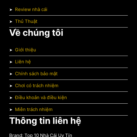
Review nhà cái
Thủ Thuật
Về chúng tôi
Giới thiệu
Liên hệ
Chính sách bảo mật
Chơi có trách nhiệm
Điều khoản và điều kiện
Miễn trách nhiệm
Thông tin liên hệ
Brand: Top 10 Nhà Cái Uy Tín