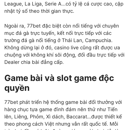
League, La Liga, Serie A…có tỷ lệ cá cược cao, cập
nhật tỷ số theo thời gian thực.
Ngoài ra, 77bet đặc biệt còn nổi tiếng với chuyên
mục đá gà trực tuyến, kết nối trực tiếp với các
trường đá gà nổi tiếng ở Thái Lan, Campuchia.
Không dừng lại ở đó, casino live cũng rất được ưa
chuộng với không khí sôi động, đối đầu trực tiếp với
Dealer chia bài đẳng cấp.
Game bài và slot game độc
quyền
77bet phát triển hệ thống game bài đổi thưởng với
hàng chục tựa game đình đám nên thử như Tiến
lên, Liêng, Phỏm, Xì dách, Baccarat…được thiết kế
theo phong cách Việt nhưng vẫn rất quốc tế. Mỗi