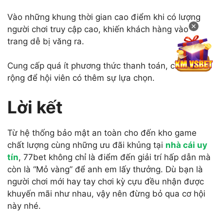
Vào những khung thời gian cao điểm khi có lượng
✕
người chơi truy cập cao, khiến khách hàng vào
trang dễ bị văng ra.
Cung cấp quá ít phương thức thanh toán, cần mở
rộng để hội viên có thêm sự lựa chọn.
Lời kết
Từ hệ thống bảo mật an toàn cho đến kho game
chất lượng cùng những ưu đãi khủng tại
nhà cái uy
tín
, 77bet không chỉ là điểm đến giải trí hấp dẫn mà
còn là “Mỏ vàng” để anh em lấy thưởng. Dù bạn là
người chơi mới hay tay chơi kỳ cựu đều nhận được
khuyến mãi như nhau, vậy nên đừng bỏ qua cơ hội
này nhé.