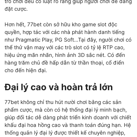
trò chơi đều có luật rõ ràng giúp người chơi dễ dàng
đặt cược.
Hơn hết, 77bet còn sở hữu kho game slot độc
quyền, hợp tác với các nhà phát hành danh tiếng
như Pragmatic Play, PG Soft…Tại đây, người chơi có
thể thử vận may với các trò slot có tỷ lệ RTP cao,
hiệu ứng mãn nhãn, hình ảnh 3D sắc nét. Có đến
hàng trăm chủ đề hấp dẫn từ thần thoại, cổ điển
cho đến hiện đại.
Đại lý cao và hoàn trả lớn
77bet không chỉ thu hút nười chơi bằng các sản
phẩm cược, mà còn có hệ thống đại lý minh bạch,
giúp đối tác dễ dàng phát triển kinh doanh với chiết
khấu đại hoa hồng cao và thanh toán đúng hạn. Hệ
thống quản lý đại lý được thiết kế chuyên nghiệp,