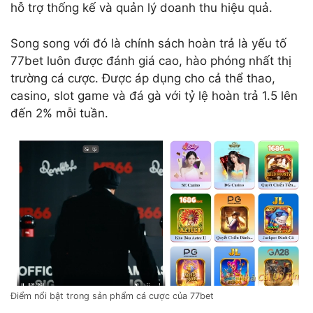
hỗ trợ thống kế và quản lý doanh thu hiệu quả.
Song song với đó là chính sách hoàn trả là yếu tố
77bet luôn được đánh giá cao, hào phóng nhất thị
trường cá cược. Được áp dụng cho cả thể thao,
casino, slot game và đá gà với tỷ lệ hoàn trả 1.5 lên
đến 2% mỗi tuần.
Điểm nổi bật trong sản phẩm cá cược của 77bet