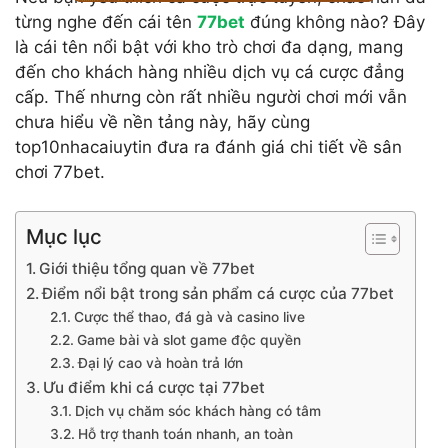
từng nghe đến cái tên
77bet
đúng không nào? Đây
là cái tên nổi bật với kho trò chơi đa dạng, mang
đến cho khách hàng nhiều dịch vụ cá cược đẳng
cấp. Thế nhưng còn rất nhiều người chơi mới vẫn
chưa hiểu về nền tảng này, hãy cùng
top10nhacaiuytin đưa ra đánh giá chi tiết về sân
chơi 77bet.
Mục lục
Giới thiệu tổng quan về 77bet
Điểm nổi bật trong sản phẩm cá cược của 77bet
Cược thể thao, đá gà và casino live
Game bài và slot game độc quyền
Đại lý cao và hoàn trả lớn
Ưu điểm khi cá cược tại 77bet
Dịch vụ chăm sóc khách hàng có tâm
Hỗ trợ thanh toán nhanh, an toàn