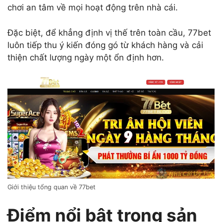
chơi an tâm về mọi hoạt động trên nhà cái.
Đặc biệt, để khẳng định vị thế trên toàn cầu, 77bet
luôn tiếp thu ý kiến đóng gó từ khách hàng và cải
thiện chất lượng ngày một ổn định hơn.
Giới thiệu tổng quan về 77bet
Điểm nổi bật trong sản