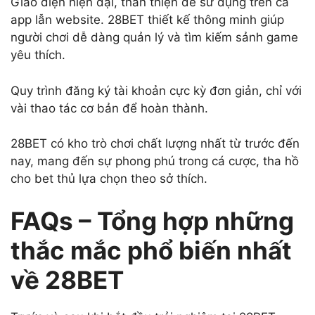
Giao diện hiện đại, thân thiện dễ sử dụng trên cả
app lẫn website. 28BET thiết kế thông minh giúp
người chơi dễ dàng quản lý và tìm kiếm sảnh game
yêu thích.
Quy trình đăng ký tài khoản cực kỳ đơn giản, chỉ với
vài thao tác cơ bản để hoàn thành.
28BET có kho trò chơi chất lượng nhất từ trước đến
nay, mang đến sự phong phú trong cá cược, tha hồ
cho bet thủ lựa chọn theo sở thích.
FAQs – Tổng hợp những
thắc mắc phổ biến nhất
về 28BET