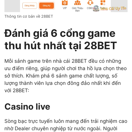
Thông tin cơ bản về 28BET
Đánh giá 6 cổng game
thu hút nhất tại 28BET
Mỗi sảnh game trên nhà cái 28BET đều có những
ưu điểm riêng, giúp người chơi tha hồ lựa chọn theo
sở thích. Khám phá 6 sảnh game chất lượng, số
lượng thành viên lựa chọn đông đảo nhất khi đến
với 28BET:
Casino live
Sòng bạc trực tuyến luôn mang đến trải nghiệm cao
nhờ Dealer chuyên nghiệp từ nước ngoài. Người